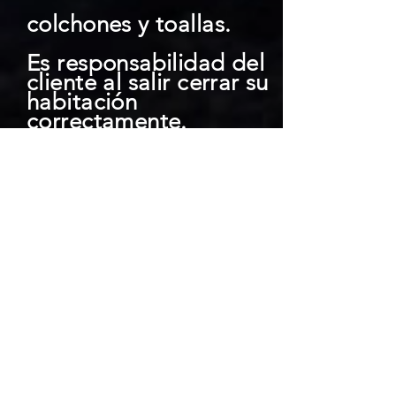
colchones y toallas.
Es responsabilidad del
cliente al salir cerrar su
habitación
correctamente.
El uso de la alberca es
exclusivo para clientes
.
Es responsabilidad de
los padres o tutores
resguardar y cuidar a
los niños en la alberca
y en las instalaciones.
Está prohibido
cualquier tipo de ruido
o música que altere la